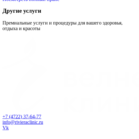
Другие услуги
Премиальные услуги и процедуры для вашего здоровья,
отдыха и красоты
Митохондриальное питание
Детокс-питание
Запуск процессов самооздоровления организма или
Улучшение самочувствия, повышение уровня энергии и
митохондриальное здоровье
укрепление иммунитета
Узнать больше
Узнать больше
+7 (4722) 37-64-77
info@rivieraclinic.ru
Vk