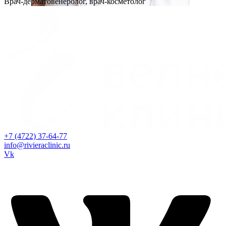
Врач-дерматовенеролог, врач-косметолог
+7 (4722) 37-64-77
info@rivieraclinic.ru
Vk