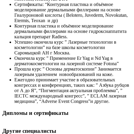
Сертификаты: “Контурная пластика и объёмное
моделирование дермальными филлерами на основе
Гиалуроновой кислоты ( Belotero, Juvederm, Novokutan,
Etermis, Teoxan и др)
Контурная пластика и объёмное моделирование
дермальными филлерами на основе гидроксиаппатита
кальция препарат Radiess.
Успешно окончила курс ” Лазерные технологии в
косметологии” на базе школы косметологии
Саромыцкой АН г Москва.
Окончила курс ” Применение Er Yag и Nd Yag в
дерматокосметологии на лазерной системе Fotona”
Прошла курс ” Основы дерматоскопии” Занимается
лазерным удалением новообразований на коже.
Ежегодно принимает участие в образовательных
конгрессах и конференциях, таких как: ” Азбука рубцов
от А до Я”, “Пигментация актуальная проблемма”, ”
IECTC международный конгресс”, ” ECLAM лазерная
медицина”, “Adverse Event Congress”и другие.
Дипломы и сертификаты
Другие специалисты