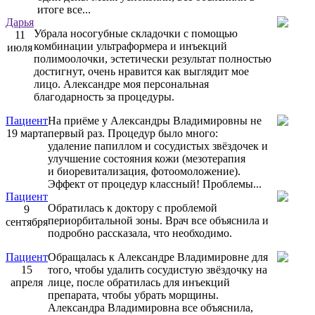
итоге все...
Дарья
Убрала носогубные складочки с помощью
11
комбинации ультраформера и инъекций
июля
полимоолочки, эстетически результат полностью
достигнут, очень нравится как выглядит мое
лицо. Александре моя
персональная
благодарность за процедуры.
Пациент
На приёме у Александры Владимировны не
19 марта
первый раз. Процедур было много:
удаление папиллом​ и сосудистых звёздочек и
улучшение состояния кожи (мезотерапия​
и биоревитализация​, фотоомоложение​).
Эффект от процедур классный! Проблемы...
Пациент
Обратилась к доктору с проблемой
9
периорбитальной зоны. Врач все объяснила и
сентября
подробно рассказала, что необходимо.
Пациент
Обращалась к Александре Владимировне для
15
того, чтобы удалить сосудистую звёздочку на
апреля
лице, после обратилась для инъекций
препарата, чтобы убрать морщины.
Александра Владимировна все объяснила,