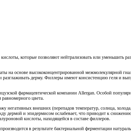
кислоты, которые позволяют нейтрализовать или уменьшить раз
араты на основе высококонцентрированной межмолекулярной гиа
и разглаживать дерму. Филлеры имеют консистенцию геля и вып
нцузской фармацевтической компании Allergan. Особой популяр
м равномерного цвета.
ожу негативных внешних (перепадов температур, солнца, холода
между дермой и эпидермисом ослабевает, что приводит к снижен
луроновой кислоты, находящейся в составе филлеров.
производится в результате бактериальной ферментации натураль