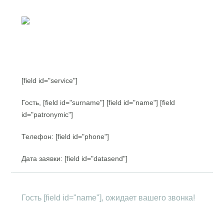
[field id="service"]
Гость, [field id="surname"] [field id="name"] [field
id="patronymic"]
Телефон: [field id="phone"]
Дата заявки: [field id="datasend"]
Гость [field id="name"], ожидает вашего звонка!